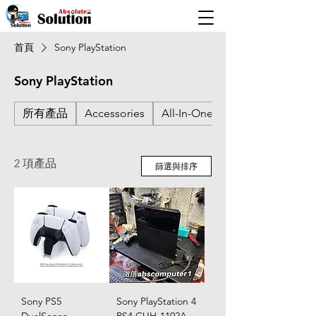
首頁
Sony PlayStation
Sony PlayStation
所有產品
Accessories
All-In-One PC
2 項產品
篩選與排序
Sony PS5
Sony PlayStation 4